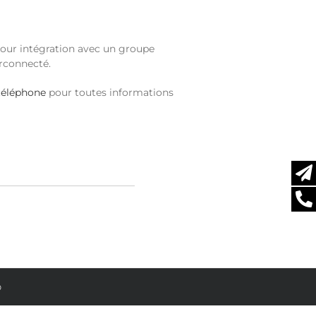
pour intégration avec un groupe
rconnecté.
téléphone
pour toutes informations
O