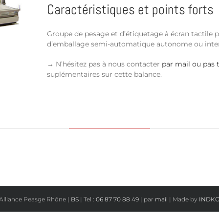
Caractéristiques et points forts
Groupe de pesage et d’étiquetage à écran tactile 
d’emballage semi-automatique autonome ou inte
→ N’hésitez pas à nous contacter
par mail ou pas 
suplémentaires sur cette balance.
Alliance Peasge Rhône |
BS
| Tel :
06 87 70 88 49
| par
mail
| Made by
INDK