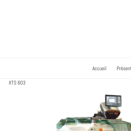
Passer
au
contenu
Accueil
Présen
XTS 603