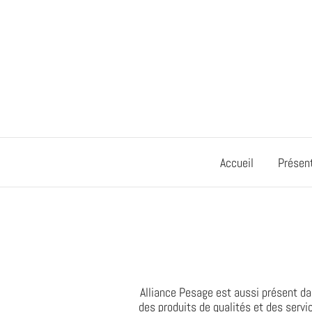
Passer
au
contenu
Accueil
Présen
Alliance Pesage est aussi présent dan
des produits de qualités et des serv