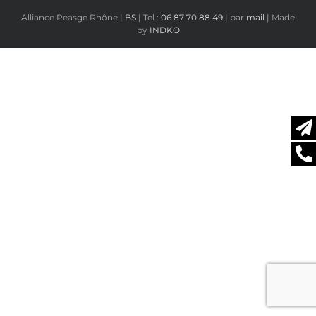
Alliance Peasge Rhône |
BS
| Tel :
06 87 70 88 49
| par
mail
| Made
by
INDKO