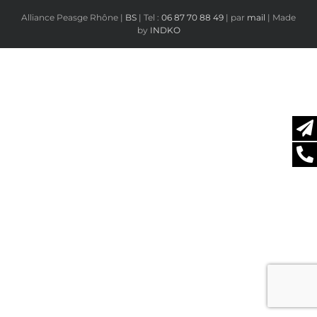
Alliance Peasge Rhône |
BS
| Tel :
06 87 70 88 49
| par
mail
| Made
by
INDKO