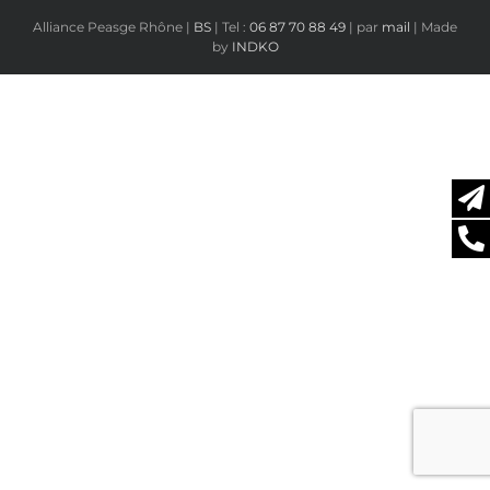
Alliance Peasge Rhône |
BS
| Tel :
06 87 70 88 49
| par
mail
| Made
by
INDKO