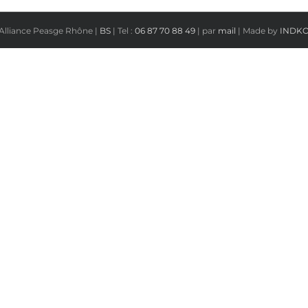
Alliance Peasge Rhône |
BS
| Tel :
06 87 70 88 49
| par
mail
| Made by
INDK