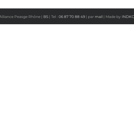
Alliance Peasge Rhône |
BS
| Tel :
06 87 70 88 49
| par
mail
| Made by
INDK