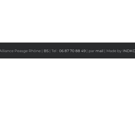
Alliance Peasge Rhône |
BS
| Tel :
06 87 70 88 49
| par
mail
| Made by
INDK