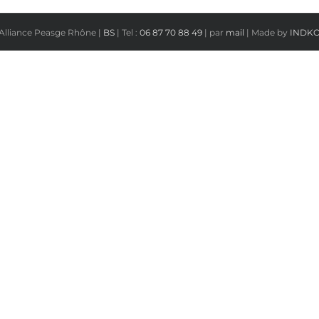
Alliance Peasge Rhône |
BS
| Tel :
06 87 70 88 49
| par
mail
| Made by
INDK