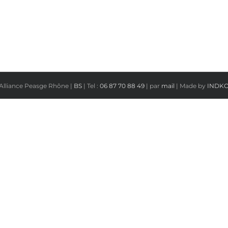
Alliance Peasge Rhône |
BS
| Tel :
06 87 70 88 49
| par
mail
| Made by
INDK