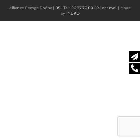
Alliance Peasge Rhône |
BS
| Tel :
06 87 70 88 49
| par
mail
| Made
by
INDKO