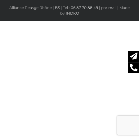
Alliance Peasge Rhône |
BS
| Tel :
06 87 70 88 49
| par
mail
| Made
by
INDKO