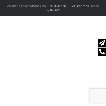
Alliance Peasge Rhône |
BS
| Tel :
06 87 70 88 49
| par
mail
| Made
by
INDKO