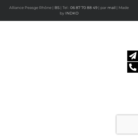
Alliance Peasge Rhône |
BS
| Tel :
06 87 70 88 49
| par
mail
| Made
by
INDKO