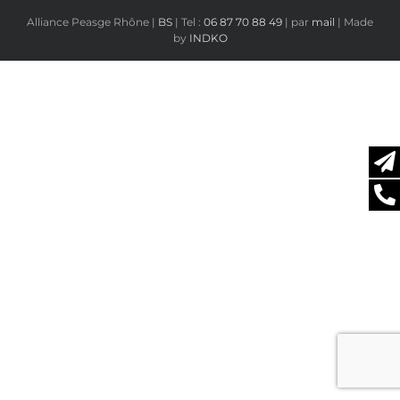
Alliance Peasge Rhône |
BS
| Tel :
06 87 70 88 49
| par
mail
| Made
by
INDKO