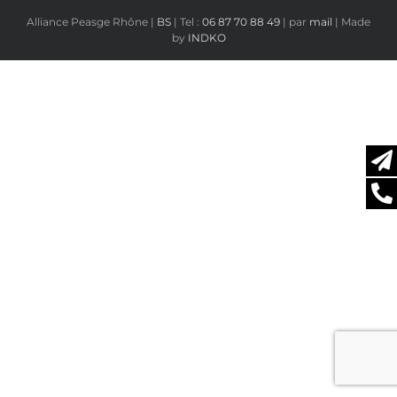
Alliance Peasge Rhône |
BS
| Tel :
06 87 70 88 49
| par
mail
| Made
by
INDKO