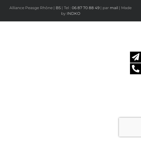
Alliance Peasge Rhône |
BS
| Tel :
06 87 70 88 49
| par
mail
| Made
by
INDKO