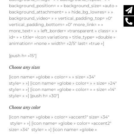
background_position= » » background_size= »auto »
background_attachment= » » hide_bg_lowres= » »
background_video= » » vertical_padding_top= »0″
vertical_padding_bottom= »0″ more_link= » »
more_text= » » left_border= »transparent » class= » »
id= » » title= »Icon variations » title_type= »double »
animation= »none » width= »2/5″ last= »true »]
[push h= »15″]
Choose any sizes
[icon name= »globe » color= » » size= »34″
style= » »] [icon name= »globe » color= » » size= »24″
style= » »] [icon name= »globe » color= » » size= »14″
style= » »] [push h= »30″]
Choose any color
[icon name= »globe » color= »accent1″ size= »34″
style= » »] [icon name= »globe » color= »accent2″
size= »34″ style= » »] [icon name= »globe »