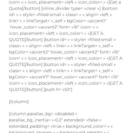
icon= » » icon_placement= »left » icon_color= » »]Get a
Quote[/button] [inline_divider type= »clear »] [button
id= » » style= »filled-small » class= » » align= »left »
link= » » linkTarget= »_self » bgColor= »accent1″
hover_color= »accent2″ font= »16″ icon= » »
icon_placement= »left » icon_color= » »]GET A
QUOTE[/button] [button id= » » style= »filled-small »
class= » » align= »left » link= » » linkTarget= »_self »
bgColor= »accent2″ hover_color= »accent2″ font= »16″
icon= » » icon_placement= »left » icon_color= » »]GET A
QUOTE[/button] [button id= » » style= »filled-small »
class= » » align= »left » link= » » linkTarget= »_self »
bgColor= »accent7″ hover_color= »accent1″ font= »16″
icon= » » icon_placement= »left » icon_color= » »]GET A
QUOTE[/button] [push h= »50″]
[/column]
[column parallax_bg= »disabled »
parallax_bg_inertia= »-0.2″ extended= »false »
extended_padding= »true » background_color= » »
background_image= » » background_repeat= » »