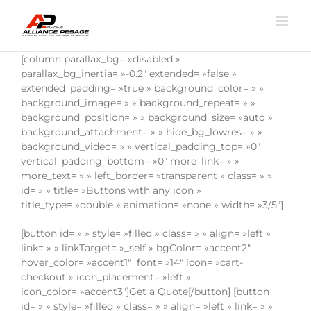
Passer
au
contenu
[column parallax_bg= »disabled »
parallax_bg_inertia= »-0.2″ extended= »false »
extended_padding= »true » background_color= » »
background_image= » » background_repeat= » »
background_position= » » background_size= »auto »
background_attachment= » » hide_bg_lowres= » »
background_video= » » vertical_padding_top= »0″
vertical_padding_bottom= »0″ more_link= » »
more_text= » » left_border= »transparent » class= » »
id= » » title= »Buttons with any icon »
title_type= »double » animation= »none » width= »3/5″]
[button id= » » style= »filled » class= » » align= »left »
link= » » linkTarget= »_self » bgColor= »accent2″
hover_color= »accent1″ font= »14″ icon= »cart-
checkout » icon_placement= »left »
icon_color= »accent3″]Get a Quote[/button] [button
id= » » style= »filled » class= » » align= »left » link= » »