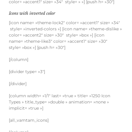
color= »accent1″ size= »34″ style= » »] [push h= »30″]
Icons with inverted color
[icon name= »theme-lock2″ color= »accent1″ size= »34″
style= »inverted-colors »] [icon name= »theme-dislike »
color= »accent2″ size= »30″ style= »box »] [icon
name= »theme-like3″ color= »accent1″ size= »30″
style= »box »] [push h= »30″]
[/column]
[divider type= »3″]
[/divider]
[column width= »1/1″ last= »true » title= »1250 Icon
Types » title_type= »double » animation= »none »
implicit= »true »]
[all_vamtam_icons]