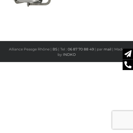
Alliance Peasge Rhône |
BS
| Tel :
06 87 70 88 49
| par
mail
| Made
by
INDKO