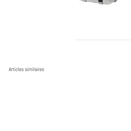
Articles similaires
GPE
UC-
6
HWT-
Color
M