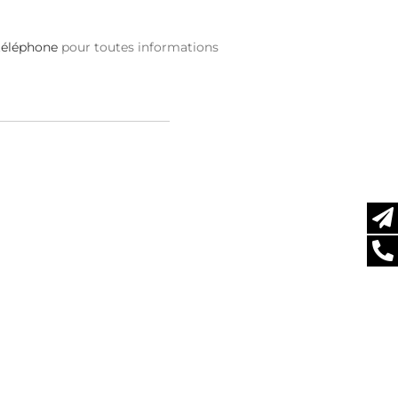
téléphone
pour toutes informations
UC-
XTS
HTT-
500
M
VCO